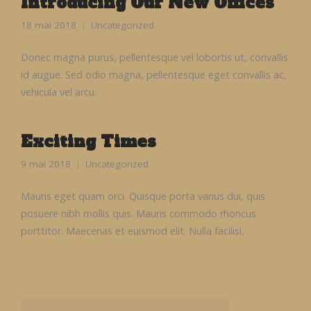
Introducing Our New Offices
18 mai 2018
Uncategorized
Donec magna purus, pellentesque vel lobortis ut, convallis
id augue. Sed odio magna, pellentesque eget convallis ac,
vehicula vel arcu.
Exciting Times
9 mai 2018
Uncategorized
Mauris eget quam orci. Quisque porta varius dui, quis
posuere nibh mollis quis. Mauris commodo rhoncus
porttitor. Maecenas et euismod elit. Nulla facilisi.