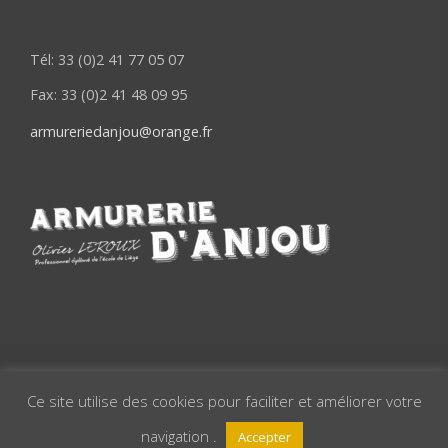
Tél: 33 (0)2 41 77 05 07
Fax: 33 (0)2 41 48 09 95
armureriedanjou@orange.fr
© 2020 Armurerie d'Anjou • Création Pub Décor Noirmoutier
Ce site utilise des cookies pour faciliter et améliorer votre
navigation .
Accepter