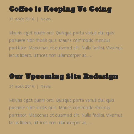
Coffee is Keeping Us Going
31 août 2016
News
Mauris eget quam orci. Quisque porta varius dui, quis
posuere nibh mollis quis. Mauris commodo rhoncus
porttitor. Maecenas et euismod elit. Nulla facilisi. Vivamus
lacus libero, ultrices non ullamcorper ac, …
Our Upcoming Site Redesign
31 août 2016
News
Mauris eget quam orci. Quisque porta varius dui, quis
posuere nibh mollis quis. Mauris commodo rhoncus
porttitor. Maecenas et euismod elit. Nulla facilisi. Vivamus
lacus libero, ultrices non ullamcorper ac, …