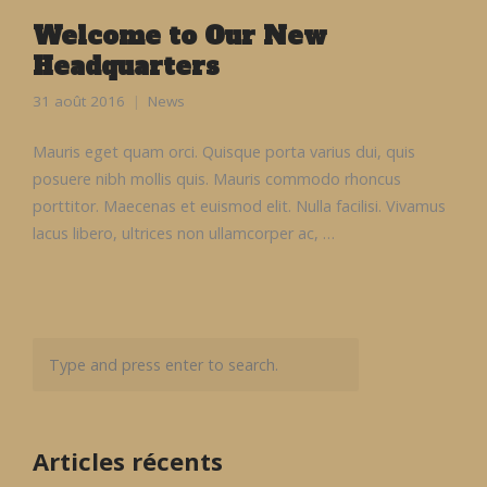
Welcome to Our New
Headquarters
31 août 2016
News
Mauris eget quam orci. Quisque porta varius dui, quis
posuere nibh mollis quis. Mauris commodo rhoncus
porttitor. Maecenas et euismod elit. Nulla facilisi. Vivamus
lacus libero, ultrices non ullamcorper ac, …
Articles récents