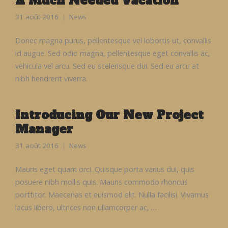
A Much Needed Vacation
31 août 2016
News
Donec magna purus, pellentesque vel lobortis ut, convallis
id augue. Sed odio magna, pellentesque eget convallis ac,
vehicula vel arcu. Sed eu scelerisque dui. Sed eu arcu at
nibh hendrerit viverra.
Introducing Our New Project
Manager
31 août 2016
News
Mauris eget quam orci. Quisque porta varius dui, quis
posuere nibh mollis quis. Mauris commodo rhoncus
porttitor. Maecenas et euismod elit. Nulla facilisi. Vivamus
lacus libero, ultrices non ullamcorper ac, …