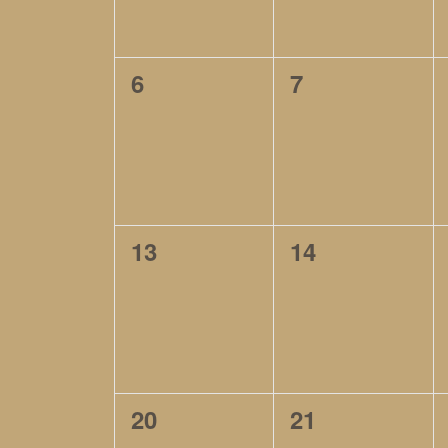
0
0
6
7
évènement,
évènement,
0
0
13
14
évènement,
évènement,
0
0
20
21