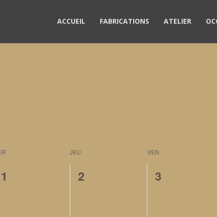
ACCUEIL
FABRICATIONS
ATELIER
OC
Sélectionnez
une
ER
JEU
VEN
date.
0
0
0
1
2
3
évènement,
évènement,
évènement