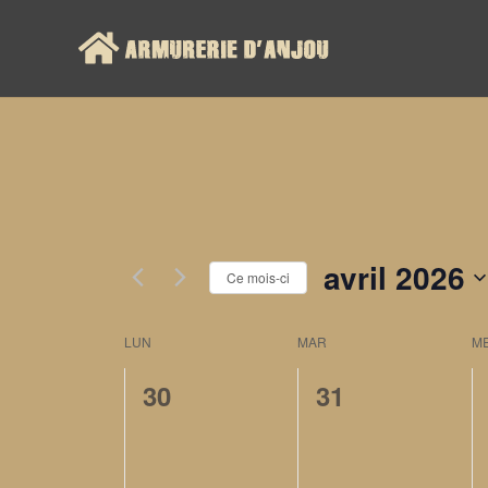
avril 2026
Ce mois-ci
Calendrier
LUN
MAR
M
0
0
30
31
de
évènement,
évènement,
Évènements