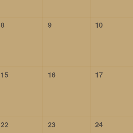
0
0
0
8
9
10
évènement,
évènement,
évènement
0
0
0
15
16
17
évènement,
évènement,
évènement
0
0
0
22
23
24