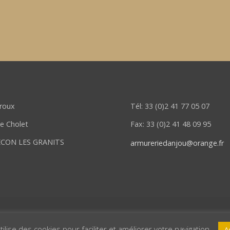
eroux
Tél: 33 (0)2 41 77 05 07
de Cholet
Fax: 33 (0)2 41 48 09 95
ECON LES GRANITS
armureriedanjou@orange.fr
© 2020 Armurerie d'Anjou • Création Pub Décor Noirmoutier
tilise des cookies pour faciliter et améliorer votre navigation .
A