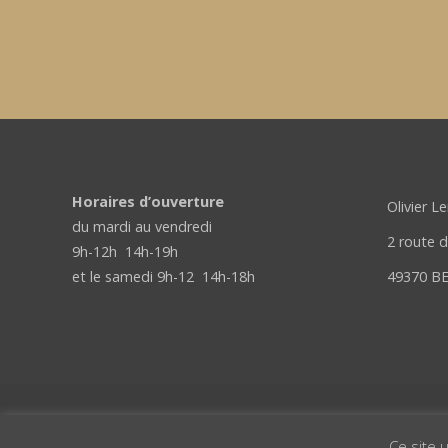
Horaires d’ouverture
Olivier L
du mardi au vendredi
2 route 
9h-12h 14h-19h
et le samedi 9h-12 14h-18h
49370 B
Ce site u